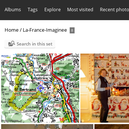
Albums
Tags
Explore
Most visited
Recent phot
Home
/
La-France-Imaginee
8
Search in this set