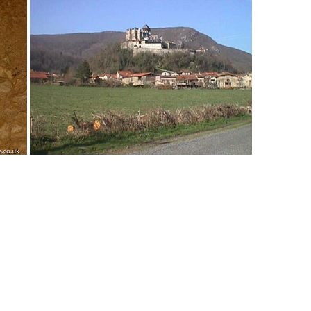
Madame Claudie Laudet (avec ses Peres-Noels)
Les mains peintes dans les grottes de Gargas
La squelette de l'homme de Cheddar
Le cathedrale medieval de St-Bertrand-de-Comminges